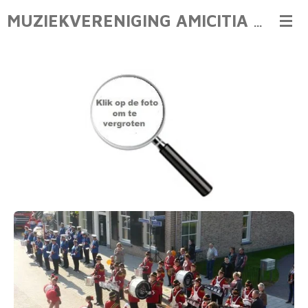
Ga
MUZIEKVERENIGING AMICITIA LIENDEN
direct
naar
de
hoofdinhoud